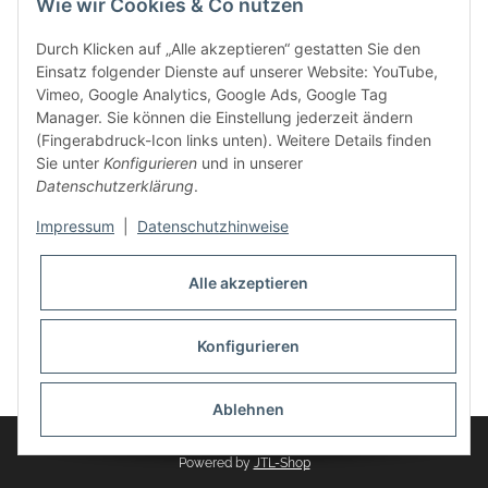
Wie wir Cookies & Co nutzen
weitere Produkte, wie Reifenschuhe, Hardtopständer hinzu.
Seine Reifenschoner werden in Deutschland produziert und
Durch Klicken auf „Alle akzeptieren“ gestatten Sie den
sind mit hochwertigen Techniken und Materialien gefertigt.
Einsatz folgender Dienste auf unserer Website: YouTube,
Vimeo, Google Analytics, Google Ads, Google Tag
dasMOBILWERK® ist seit der Gründung ein
Manager. Sie können die Einstellung jederzeit ändern
Familienunternehmen, welches sich seit 2010 auf
(Fingerabdruck-Icon links unten). Weitere Details finden
Wachstumskurs befindet. Hier haben Sie zu den üblichen
Sie unter
Konfigurieren
und in unserer
Geschäftszeiten immer einen persönlichen Ansprechpartner,
Datenschutzerklärung
.
sofern Sie Fragen rund um die Produkte von dasMOBILWERK
haben.
Impressum
|
Datenschutzhinweise
Alle akzeptieren
Konfigurieren
Widerrufsbutton
* Alle Preise inkl. gesetzlicher USt., zzgl.
Versand
Ablehnen
© dasMOBILWERK GmbH
Powered by
JTL-Shop