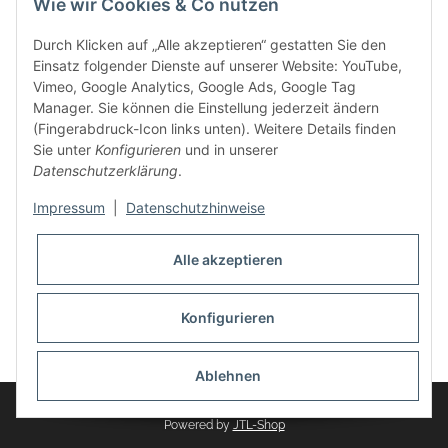
Wie wir Cookies & Co nutzen
weitere Produkte, wie Reifenschuhe, Hardtopständer hinzu.
Seine Reifenschoner werden in Deutschland produziert und
Durch Klicken auf „Alle akzeptieren“ gestatten Sie den
sind mit hochwertigen Techniken und Materialien gefertigt.
Einsatz folgender Dienste auf unserer Website: YouTube,
Vimeo, Google Analytics, Google Ads, Google Tag
dasMOBILWERK® ist seit der Gründung ein
Manager. Sie können die Einstellung jederzeit ändern
Familienunternehmen, welches sich seit 2010 auf
(Fingerabdruck-Icon links unten). Weitere Details finden
Wachstumskurs befindet. Hier haben Sie zu den üblichen
Sie unter
Konfigurieren
und in unserer
Geschäftszeiten immer einen persönlichen Ansprechpartner,
Datenschutzerklärung
.
sofern Sie Fragen rund um die Produkte von dasMOBILWERK
haben.
Impressum
|
Datenschutzhinweise
Alle akzeptieren
Konfigurieren
Widerrufsbutton
* Alle Preise inkl. gesetzlicher USt., zzgl.
Versand
Ablehnen
© dasMOBILWERK GmbH
Powered by
JTL-Shop