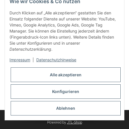
Wie wir Cookies & Co nutzen
weitere Produkte, wie Reifenschuhe, Hardtopständer hinzu.
Seine Reifenschoner werden in Deutschland produziert und
Durch Klicken auf „Alle akzeptieren“ gestatten Sie den
sind mit hochwertigen Techniken und Materialien gefertigt.
Einsatz folgender Dienste auf unserer Website: YouTube,
Vimeo, Google Analytics, Google Ads, Google Tag
dasMOBILWERK® ist seit der Gründung ein
Manager. Sie können die Einstellung jederzeit ändern
Familienunternehmen, welches sich seit 2010 auf
(Fingerabdruck-Icon links unten). Weitere Details finden
Wachstumskurs befindet. Hier haben Sie zu den üblichen
Sie unter
Konfigurieren
und in unserer
Geschäftszeiten immer einen persönlichen Ansprechpartner,
Datenschutzerklärung
.
sofern Sie Fragen rund um die Produkte von dasMOBILWERK
haben.
Impressum
|
Datenschutzhinweise
Alle akzeptieren
Konfigurieren
Widerrufsbutton
* Alle Preise inkl. gesetzlicher USt., zzgl.
Versand
Ablehnen
© dasMOBILWERK GmbH
Powered by
JTL-Shop