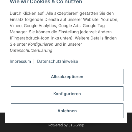
Wie wir Cookies & Co nutzen
weitere Produkte, wie Reifenschuhe, Hardtopständer hinzu.
Seine Reifenschoner werden in Deutschland produziert und
Durch Klicken auf „Alle akzeptieren“ gestatten Sie den
sind mit hochwertigen Techniken und Materialien gefertigt.
Einsatz folgender Dienste auf unserer Website: YouTube,
Vimeo, Google Analytics, Google Ads, Google Tag
dasMOBILWERK® ist seit der Gründung ein
Manager. Sie können die Einstellung jederzeit ändern
Familienunternehmen, welches sich seit 2010 auf
(Fingerabdruck-Icon links unten). Weitere Details finden
Wachstumskurs befindet. Hier haben Sie zu den üblichen
Sie unter
Konfigurieren
und in unserer
Geschäftszeiten immer einen persönlichen Ansprechpartner,
Datenschutzerklärung
.
sofern Sie Fragen rund um die Produkte von dasMOBILWERK
haben.
Impressum
|
Datenschutzhinweise
Alle akzeptieren
Konfigurieren
Widerrufsbutton
* Alle Preise inkl. gesetzlicher USt., zzgl.
Versand
Ablehnen
© dasMOBILWERK GmbH
Powered by
JTL-Shop