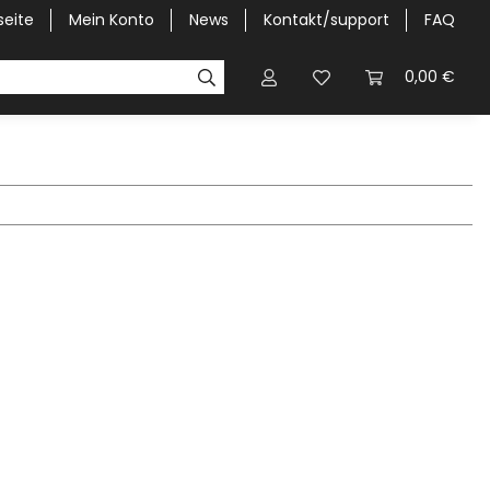
seite
Mein Konto
News
Kontakt/support
FAQ
Pick-Up Car Cover
Halbgaragen / Kapuzen nach Größ
0,00 €