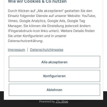
Wie wir Cookies & Co nutzen
weitere Produkte, wie Reifenschuhe, Hardtopständer hinzu.
Seine Reifenschoner werden in Deutschland produziert und
Durch Klicken auf „Alle akzeptieren“ gestatten Sie den
sind mit hochwertigen Techniken und Materialien gefertigt.
Einsatz folgender Dienste auf unserer Website: YouTube,
Vimeo, Google Analytics, Google Ads, Google Tag
dasMOBILWERK® ist seit der Gründung ein
Manager. Sie können die Einstellung jederzeit ändern
Familienunternehmen, welches sich seit 2010 auf
(Fingerabdruck-Icon links unten). Weitere Details finden
Wachstumskurs befindet. Hier haben Sie zu den üblichen
Sie unter
Konfigurieren
und in unserer
Geschäftszeiten immer einen persönlichen Ansprechpartner,
Datenschutzerklärung
.
sofern Sie Fragen rund um die Produkte von dasMOBILWERK
haben.
Impressum
|
Datenschutzhinweise
Alle akzeptieren
Konfigurieren
Widerrufsbutton
* Alle Preise inkl. gesetzlicher USt., zzgl.
Versand
Ablehnen
© dasMOBILWERK GmbH
Powered by
JTL-Shop