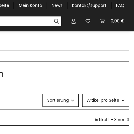
seite
Mein Konto
News
Kontakt/support
FAQ
Pick-Up Car Cover
Halbgaragen / Kapuzen nach Größ
0,00 €
n
Sortierung
Artikel pro Seite
Artikel 1 - 3 von 3