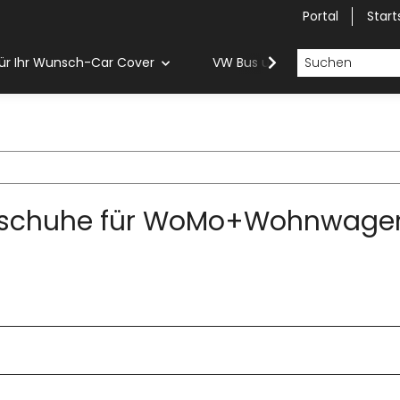
Portal
Start
ür Ihr Wunsch-Car Cover
VW Bus und Van Car Cover
nschuhe für WoMo+Wohnwage