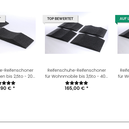
T
TOP BEWERTET
AUF 
e-Reifenschoner
Reifenschuhe-Reifenschoner
Reif
n bis 2,5to - 200
für Wohnmobile bis 3,5to - 400
für W
mm breit (2er Set)
mm breit (4er Set)
,90 €
*
165,00 €
*