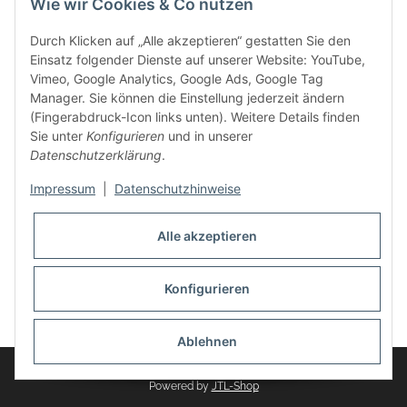
Wie wir Cookies & Co nutzen
weitere Produkte, wie Reifenschuhe, Hardtopständer hinzu.
Seine Reifenschoner werden in Deutschland produziert und
Durch Klicken auf „Alle akzeptieren“ gestatten Sie den
sind mit hochwertigen Techniken und Materialien gefertigt.
Einsatz folgender Dienste auf unserer Website: YouTube,
Vimeo, Google Analytics, Google Ads, Google Tag
dasMOBILWERK® ist seit der Gründung ein
Manager. Sie können die Einstellung jederzeit ändern
Familienunternehmen, welches sich seit 2010 auf
(Fingerabdruck-Icon links unten). Weitere Details finden
Wachstumskurs befindet. Hier haben Sie zu den üblichen
Sie unter
Konfigurieren
und in unserer
Geschäftszeiten immer einen persönlichen Ansprechpartner,
Datenschutzerklärung
.
sofern Sie Fragen rund um die Produkte von dasMOBILWERK
haben.
Impressum
|
Datenschutzhinweise
Alle akzeptieren
Konfigurieren
Widerrufsbutton
* Alle Preise inkl. gesetzlicher USt., zzgl.
Versand
Ablehnen
© dasMOBILWERK GmbH
Powered by
JTL-Shop