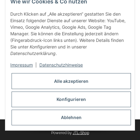
Wie wir Cookies & Co nutzen
weitere Produkte, wie Reifenschuhe, Hardtopständer hinzu.
Seine Reifenschoner werden in Deutschland produziert und
Durch Klicken auf „Alle akzeptieren“ gestatten Sie den
sind mit hochwertigen Techniken und Materialien gefertigt.
Einsatz folgender Dienste auf unserer Website: YouTube,
Vimeo, Google Analytics, Google Ads, Google Tag
dasMOBILWERK® ist seit der Gründung ein
Manager. Sie können die Einstellung jederzeit ändern
Familienunternehmen, welches sich seit 2010 auf
(Fingerabdruck-Icon links unten). Weitere Details finden
Wachstumskurs befindet. Hier haben Sie zu den üblichen
Sie unter
Konfigurieren
und in unserer
Geschäftszeiten immer einen persönlichen Ansprechpartner,
Datenschutzerklärung
.
sofern Sie Fragen rund um die Produkte von dasMOBILWERK
haben.
Impressum
|
Datenschutzhinweise
Alle akzeptieren
Konfigurieren
Widerrufsbutton
* Alle Preise inkl. gesetzlicher USt., zzgl.
Versand
Ablehnen
© dasMOBILWERK GmbH
Powered by
JTL-Shop