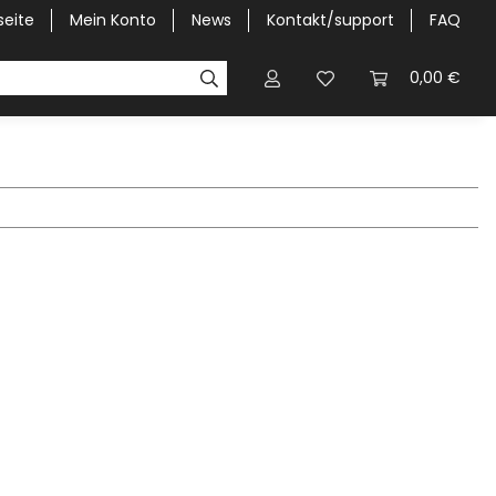
seite
Mein Konto
News
Kontakt/support
FAQ
Pick-Up Car Cover
Halbgaragen / Kapuzen nach Größ
0,00 €