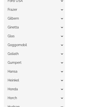
Ford USA
Frazer
Gilbern
Ginetta
Glas
Goggomobil
Goliath
Gumpert
Hansa
Heinkel
Honda
Horch
Hudson