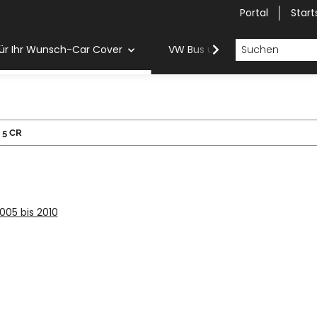
Portal
Start
ür Ihr Wunsch-Car Cover
VW Bus und Van Car Cover
5 CR
2005 bis 2010