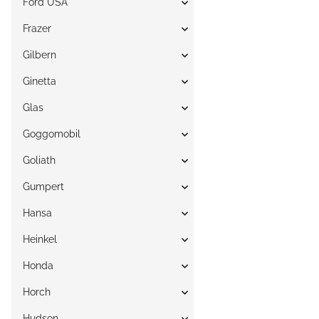
Ford USA
Frazer
Gilbern
Ginetta
Glas
Goggomobil
Goliath
Gumpert
Hansa
Heinkel
Honda
Horch
Hudson