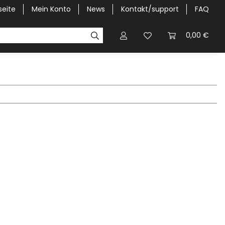
seite
Mein Konto
News
Kontakt/support
FAQ
Pick-Up Car Cover
Halbgaragen / Kapuzen nach Größ
0,00 €