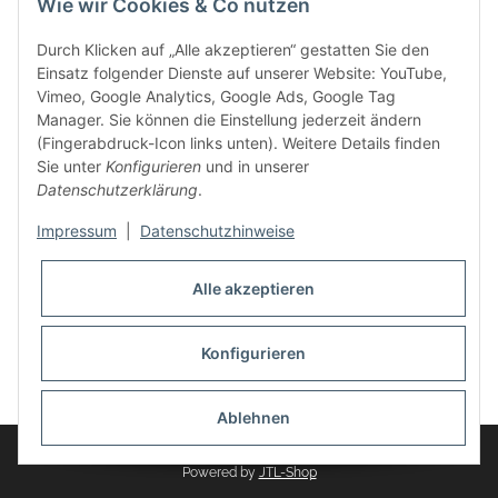
Wie wir Cookies & Co nutzen
weitere Produkte, wie Reifenschuhe, Hardtopständer hinzu.
Seine Reifenschoner werden in Deutschland produziert und
Durch Klicken auf „Alle akzeptieren“ gestatten Sie den
sind mit hochwertigen Techniken und Materialien gefertigt.
Einsatz folgender Dienste auf unserer Website: YouTube,
Vimeo, Google Analytics, Google Ads, Google Tag
dasMOBILWERK® ist seit der Gründung ein
Manager. Sie können die Einstellung jederzeit ändern
Familienunternehmen, welches sich seit 2010 auf
(Fingerabdruck-Icon links unten). Weitere Details finden
Wachstumskurs befindet. Hier haben Sie zu den üblichen
Sie unter
Konfigurieren
und in unserer
Geschäftszeiten immer einen persönlichen Ansprechpartner,
Datenschutzerklärung
.
sofern Sie Fragen rund um die Produkte von dasMOBILWERK
haben.
Impressum
|
Datenschutzhinweise
Alle akzeptieren
Konfigurieren
Widerrufsbutton
* Alle Preise inkl. gesetzlicher USt., zzgl.
Versand
Ablehnen
© dasMOBILWERK GmbH
Powered by
JTL-Shop