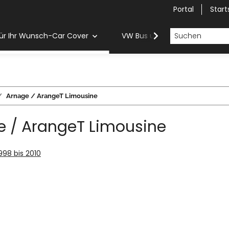
Portal
Start
ür Ihr Wunsch-Car Cover
VW Bus und Van Car Cover
Arnage / ArangeT Limousine
e / ArangeT Limousine
1998 bis 2010