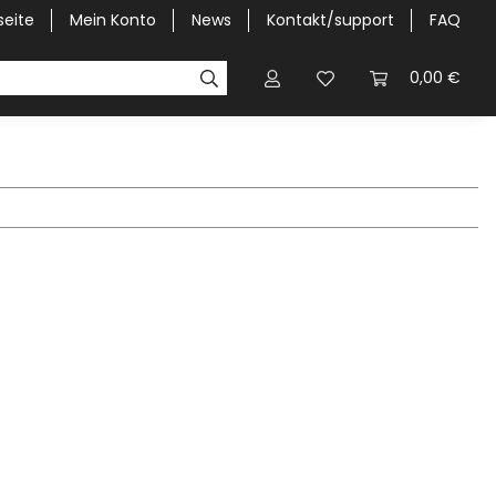
seite
Mein Konto
News
Kontakt/support
FAQ
Pick-Up Car Cover
Halbgaragen / Kapuzen nach Größ
0,00 €