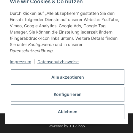
Wie wir Cookies & Co nutzen
weitere Produkte, wie Reifenschuhe, Hardtopständer hinzu.
Seine Reifenschoner werden in Deutschland produziert und
Durch Klicken auf „Alle akzeptieren“ gestatten Sie den
sind mit hochwertigen Techniken und Materialien gefertigt.
Einsatz folgender Dienste auf unserer Website: YouTube,
Vimeo, Google Analytics, Google Ads, Google Tag
dasMOBILWERK® ist seit der Gründung ein
Manager. Sie können die Einstellung jederzeit ändern
Familienunternehmen, welches sich seit 2010 auf
(Fingerabdruck-Icon links unten). Weitere Details finden
Wachstumskurs befindet. Hier haben Sie zu den üblichen
Sie unter
Konfigurieren
und in unserer
Geschäftszeiten immer einen persönlichen Ansprechpartner,
Datenschutzerklärung
.
sofern Sie Fragen rund um die Produkte von dasMOBILWERK
haben.
Impressum
|
Datenschutzhinweise
Alle akzeptieren
Konfigurieren
Widerrufsbutton
* Alle Preise inkl. gesetzlicher USt., zzgl.
Versand
Ablehnen
© dasMOBILWERK GmbH
Powered by
JTL-Shop