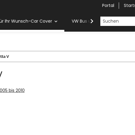
Portal
Start
ür Ihr Wunsch-Car Cover
VW Bus und Van Car Cover
tta V
V
2005 bis 2010