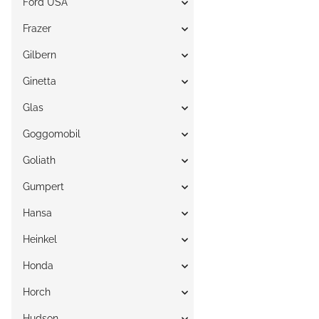
Ford USA
Frazer
Gilbern
Ginetta
Glas
Goggomobil
Goliath
Gumpert
Hansa
Heinkel
Honda
Horch
Hudson