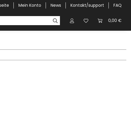
seite
Mein Konto
News
Kontakt/support
FAQ
Pick-Up Car Cover
Halbgaragen / Kapuzen nach Größ
0,00 €