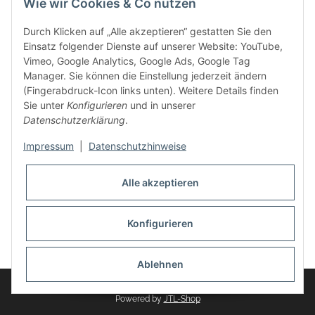
Wie wir Cookies & Co nutzen
weitere Produkte, wie Reifenschuhe, Hardtopständer hinzu.
Seine Reifenschoner werden in Deutschland produziert und
Durch Klicken auf „Alle akzeptieren“ gestatten Sie den
sind mit hochwertigen Techniken und Materialien gefertigt.
Einsatz folgender Dienste auf unserer Website: YouTube,
Vimeo, Google Analytics, Google Ads, Google Tag
dasMOBILWERK® ist seit der Gründung ein
Manager. Sie können die Einstellung jederzeit ändern
Familienunternehmen, welches sich seit 2010 auf
(Fingerabdruck-Icon links unten). Weitere Details finden
Wachstumskurs befindet. Hier haben Sie zu den üblichen
Sie unter
Konfigurieren
und in unserer
Geschäftszeiten immer einen persönlichen Ansprechpartner,
Datenschutzerklärung
.
sofern Sie Fragen rund um die Produkte von dasMOBILWERK
haben.
Impressum
|
Datenschutzhinweise
Alle akzeptieren
Konfigurieren
Widerrufsbutton
* Alle Preise inkl. gesetzlicher USt., zzgl.
Versand
Ablehnen
© dasMOBILWERK GmbH
Powered by
JTL-Shop