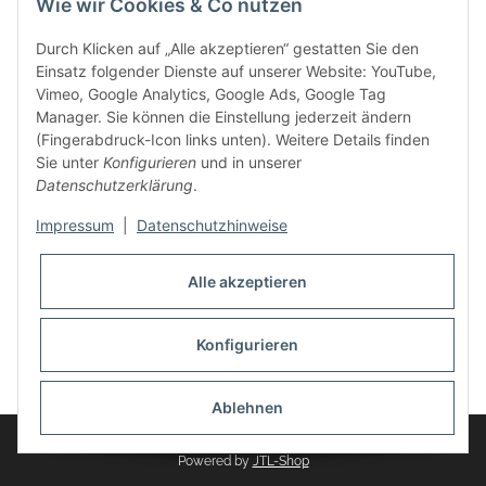
Wie wir Cookies & Co nutzen
weitere Produkte, wie Reifenschuhe, Hardtopständer hinzu.
Seine Reifenschoner werden in Deutschland produziert und
Durch Klicken auf „Alle akzeptieren“ gestatten Sie den
sind mit hochwertigen Techniken und Materialien gefertigt.
Einsatz folgender Dienste auf unserer Website: YouTube,
Vimeo, Google Analytics, Google Ads, Google Tag
dasMOBILWERK® ist seit der Gründung ein
Manager. Sie können die Einstellung jederzeit ändern
Familienunternehmen, welches sich seit 2010 auf
(Fingerabdruck-Icon links unten). Weitere Details finden
Wachstumskurs befindet. Hier haben Sie zu den üblichen
Sie unter
Konfigurieren
und in unserer
Geschäftszeiten immer einen persönlichen Ansprechpartner,
Datenschutzerklärung
.
sofern Sie Fragen rund um die Produkte von dasMOBILWERK
haben.
Impressum
|
Datenschutzhinweise
Alle akzeptieren
Konfigurieren
Widerrufsbutton
* Alle Preise inkl. gesetzlicher USt., zzgl.
Versand
Ablehnen
© dasMOBILWERK GmbH
Powered by
JTL-Shop