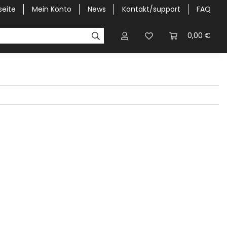
seite
Mein Konto
News
Kontakt/support
FAQ
Pick-Up Car Cover
Halbgaragen / Kapuzen nach Größ
0,00 €