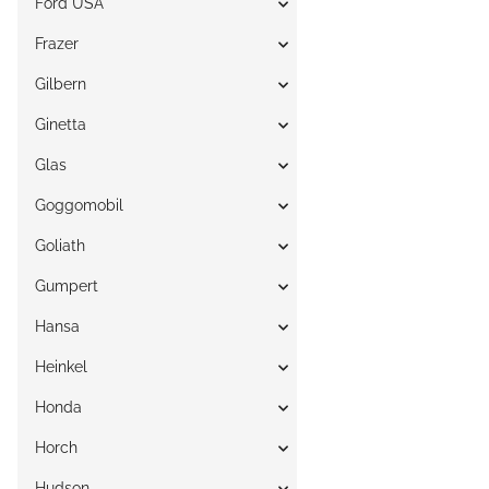
Ford USA
Frazer
Gilbern
Ginetta
Glas
Goggomobil
Goliath
Gumpert
Hansa
Heinkel
Honda
Horch
Hudson