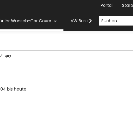
Portal
Start
ür Ihr Wunsch-Car Cover
VW Bus und Van Car Cover
407
004 bis heute