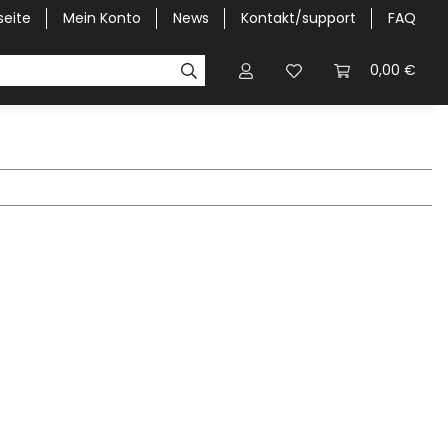
seite
Mein Konto
News
Kontakt/support
FAQ
Pick-Up Car Cover
Halbgaragen / Kapuzen nach Größ
0,00 €