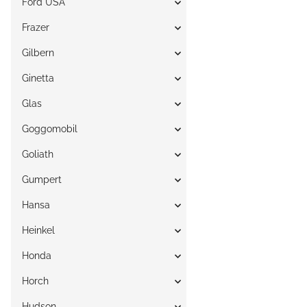
Ford USA
Frazer
Gilbern
Ginetta
Glas
Goggomobil
Goliath
Gumpert
Hansa
Heinkel
Honda
Horch
Hudson