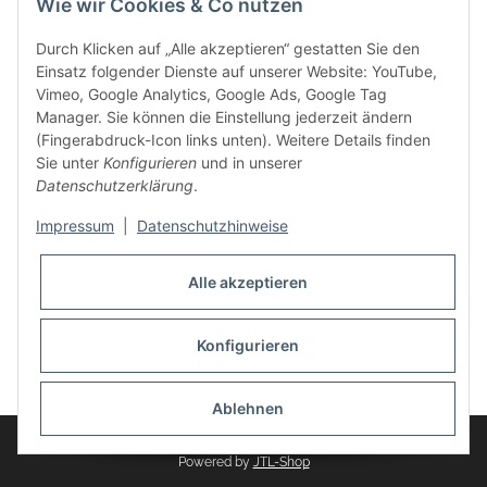
Wie wir Cookies & Co nutzen
weitere Produkte, wie Reifenschuhe, Hardtopständer hinzu.
Seine Reifenschoner werden in Deutschland produziert und
Durch Klicken auf „Alle akzeptieren“ gestatten Sie den
sind mit hochwertigen Techniken und Materialien gefertigt.
Einsatz folgender Dienste auf unserer Website: YouTube,
Vimeo, Google Analytics, Google Ads, Google Tag
dasMOBILWERK® ist seit der Gründung ein
Manager. Sie können die Einstellung jederzeit ändern
Familienunternehmen, welches sich seit 2010 auf
(Fingerabdruck-Icon links unten). Weitere Details finden
Wachstumskurs befindet. Hier haben Sie zu den üblichen
Sie unter
Konfigurieren
und in unserer
Geschäftszeiten immer einen persönlichen Ansprechpartner,
Datenschutzerklärung
.
sofern Sie Fragen rund um die Produkte von dasMOBILWERK
haben.
Impressum
|
Datenschutzhinweise
Alle akzeptieren
Konfigurieren
Widerrufsbutton
* Alle Preise inkl. gesetzlicher USt., zzgl.
Versand
Ablehnen
© dasMOBILWERK GmbH
Powered by
JTL-Shop