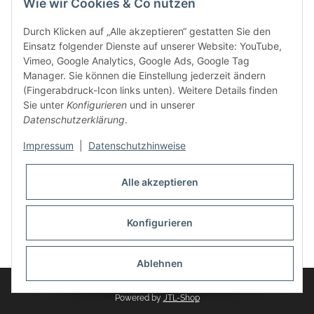
Wie wir Cookies & Co nutzen
weitere Produkte, wie Reifenschuhe, Hardtopständer hinzu.
Seine Reifenschoner werden in Deutschland produziert und
Durch Klicken auf „Alle akzeptieren“ gestatten Sie den
sind mit hochwertigen Techniken und Materialien gefertigt.
Einsatz folgender Dienste auf unserer Website: YouTube,
Vimeo, Google Analytics, Google Ads, Google Tag
dasMOBILWERK® ist seit der Gründung ein
Manager. Sie können die Einstellung jederzeit ändern
Familienunternehmen, welches sich seit 2010 auf
(Fingerabdruck-Icon links unten). Weitere Details finden
Wachstumskurs befindet. Hier haben Sie zu den üblichen
Sie unter
Konfigurieren
und in unserer
Geschäftszeiten immer einen persönlichen Ansprechpartner,
Datenschutzerklärung
.
sofern Sie Fragen rund um die Produkte von dasMOBILWERK
haben.
Impressum
|
Datenschutzhinweise
Alle akzeptieren
Konfigurieren
Widerrufsbutton
* Alle Preise inkl. gesetzlicher USt., zzgl.
Versand
Ablehnen
© dasMOBILWERK GmbH
Powered by
JTL-Shop