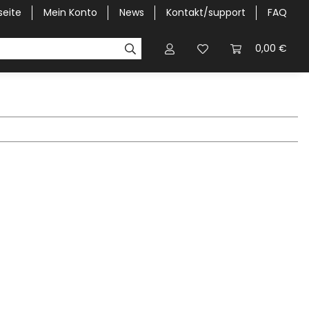
seite
Mein Konto
News
Kontakt/support
FAQ
Pick-Up Car Cover
Halbgaragen / Kapuzen nach Größ
0,00 €