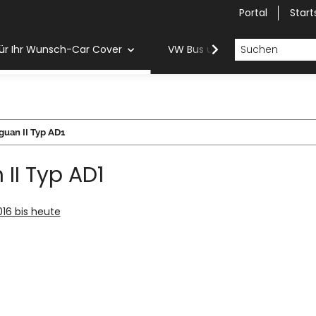
Portal
Start
ür Ihr Wunsch-Car Cover
VW Bus und Van Car Cover
guan II Typ AD1
 II Typ AD1
016 bis heute