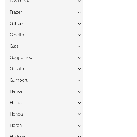
Ford USA
Frazer
Gilbern
Ginetta
Glas
Goggomobil
Goliath
Gumpert
Hansa
Heinkel
Honda
Horch
Hudson