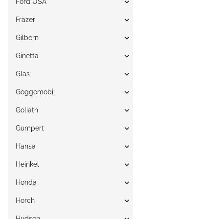
Ford USA
Frazer
Gilbern
Ginetta
Glas
Goggomobil
Goliath
Gumpert
Hansa
Heinkel
Honda
Horch
Hudson