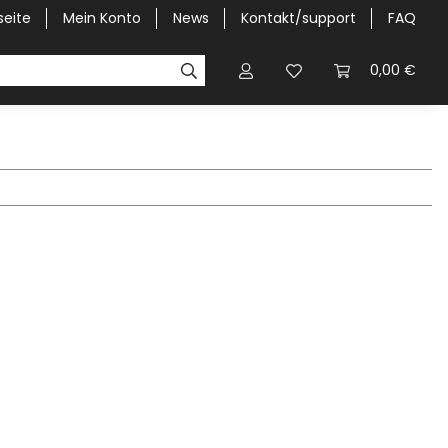
seite
Mein Konto
News
Kontakt/support
FAQ
Pick-Up Car Cover
Halbgaragen / Kapuzen nach Größ
0,00 €