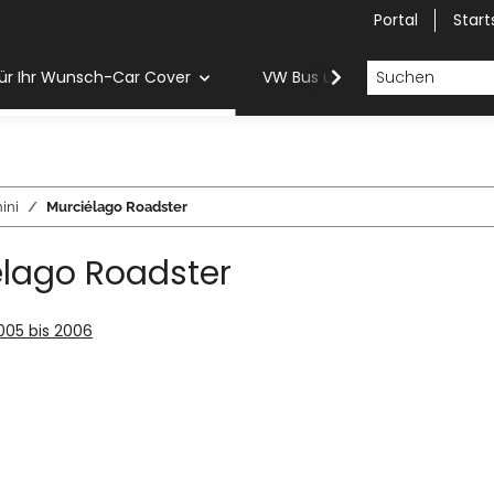
Portal
Start
ür Ihr Wunsch-Car Cover
VW Bus und Van Car Cover
ini
Murciélago Roadster
élago Roadster
005 bis 2006