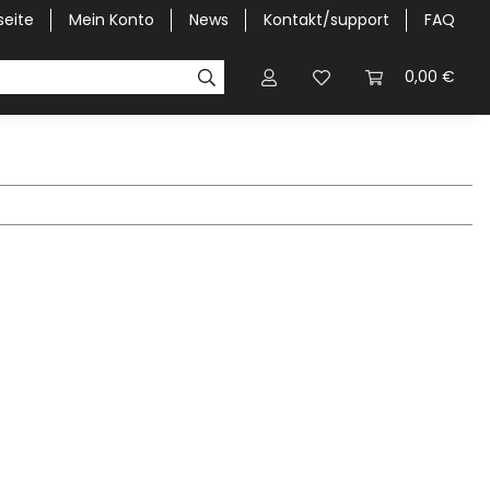
seite
Mein Konto
News
Kontakt/support
FAQ
Pick-Up Car Cover
Halbgaragen / Kapuzen nach Größ
0,00 €