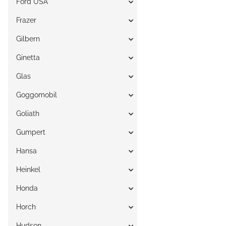
Ford USA
Frazer
Gilbern
Ginetta
Glas
Goggomobil
Goliath
Gumpert
Hansa
Heinkel
Honda
Horch
Hudson