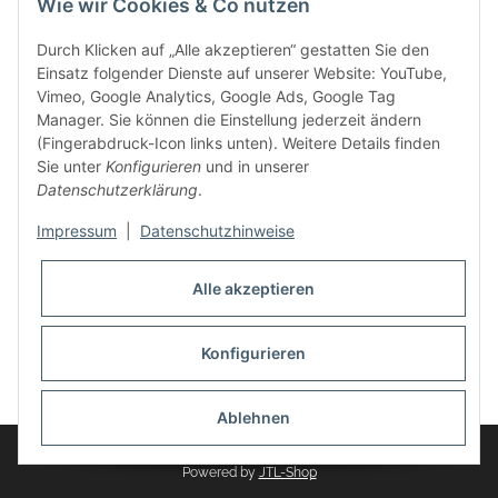
Wie wir Cookies & Co nutzen
weitere Produkte, wie Reifenschuhe, Hardtopständer hinzu.
Seine Reifenschoner werden in Deutschland produziert und
Durch Klicken auf „Alle akzeptieren“ gestatten Sie den
sind mit hochwertigen Techniken und Materialien gefertigt.
Einsatz folgender Dienste auf unserer Website: YouTube,
Vimeo, Google Analytics, Google Ads, Google Tag
dasMOBILWERK® ist seit der Gründung ein
Manager. Sie können die Einstellung jederzeit ändern
Familienunternehmen, welches sich seit 2010 auf
(Fingerabdruck-Icon links unten). Weitere Details finden
Wachstumskurs befindet. Hier haben Sie zu den üblichen
Sie unter
Konfigurieren
und in unserer
Geschäftszeiten immer einen persönlichen Ansprechpartner,
Datenschutzerklärung
.
sofern Sie Fragen rund um die Produkte von dasMOBILWERK
haben.
Impressum
|
Datenschutzhinweise
Alle akzeptieren
Konfigurieren
Widerrufsbutton
* Alle Preise inkl. gesetzlicher USt., zzgl.
Versand
Ablehnen
© dasMOBILWERK GmbH
Powered by
JTL-Shop