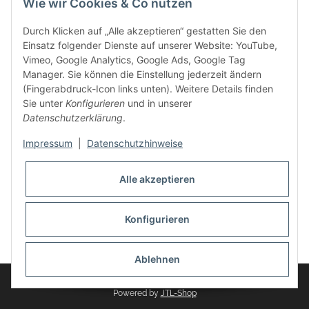
Wie wir Cookies & Co nutzen
weitere Produkte, wie Reifenschuhe, Hardtopständer hinzu.
Seine Reifenschoner werden in Deutschland produziert und
Durch Klicken auf „Alle akzeptieren“ gestatten Sie den
sind mit hochwertigen Techniken und Materialien gefertigt.
Einsatz folgender Dienste auf unserer Website: YouTube,
Vimeo, Google Analytics, Google Ads, Google Tag
dasMOBILWERK® ist seit der Gründung ein
Manager. Sie können die Einstellung jederzeit ändern
Familienunternehmen, welches sich seit 2010 auf
(Fingerabdruck-Icon links unten). Weitere Details finden
Wachstumskurs befindet. Hier haben Sie zu den üblichen
Sie unter
Konfigurieren
und in unserer
Geschäftszeiten immer einen persönlichen Ansprechpartner,
Datenschutzerklärung
.
sofern Sie Fragen rund um die Produkte von dasMOBILWERK
haben.
Impressum
|
Datenschutzhinweise
Alle akzeptieren
Konfigurieren
Widerrufsbutton
* Alle Preise inkl. gesetzlicher USt., zzgl.
Versand
Ablehnen
© dasMOBILWERK GmbH
Powered by
JTL-Shop