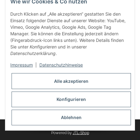
Wie wir Cookies & Co nutzen
weitere Produkte, wie Reifenschuhe, Hardtopständer hinzu.
Seine Reifenschoner werden in Deutschland produziert und
Durch Klicken auf „Alle akzeptieren“ gestatten Sie den
sind mit hochwertigen Techniken und Materialien gefertigt.
Einsatz folgender Dienste auf unserer Website: YouTube,
Vimeo, Google Analytics, Google Ads, Google Tag
dasMOBILWERK® ist seit der Gründung ein
Manager. Sie können die Einstellung jederzeit ändern
Familienunternehmen, welches sich seit 2010 auf
(Fingerabdruck-Icon links unten). Weitere Details finden
Wachstumskurs befindet. Hier haben Sie zu den üblichen
Sie unter
Konfigurieren
und in unserer
Geschäftszeiten immer einen persönlichen Ansprechpartner,
Datenschutzerklärung
.
sofern Sie Fragen rund um die Produkte von dasMOBILWERK
haben.
Impressum
|
Datenschutzhinweise
Alle akzeptieren
Konfigurieren
Widerrufsbutton
* Alle Preise inkl. gesetzlicher USt., zzgl.
Versand
Ablehnen
© dasMOBILWERK GmbH
Powered by
JTL-Shop