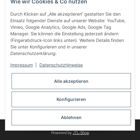
Wie wir Cookies & Co nutzen
weitere Produkte, wie Reifenschuhe, Hardtopständer hinzu.
Seine Reifenschoner werden in Deutschland produziert und
Durch Klicken auf „Alle akzeptieren“ gestatten Sie den
sind mit hochwertigen Techniken und Materialien gefertigt.
Einsatz folgender Dienste auf unserer Website: YouTube,
Vimeo, Google Analytics, Google Ads, Google Tag
dasMOBILWERK® ist seit der Gründung ein
Manager. Sie können die Einstellung jederzeit ändern
Familienunternehmen, welches sich seit 2010 auf
(Fingerabdruck-Icon links unten). Weitere Details finden
Wachstumskurs befindet. Hier haben Sie zu den üblichen
Sie unter
Konfigurieren
und in unserer
Geschäftszeiten immer einen persönlichen Ansprechpartner,
Datenschutzerklärung
.
sofern Sie Fragen rund um die Produkte von dasMOBILWERK
haben.
Impressum
|
Datenschutzhinweise
Alle akzeptieren
Konfigurieren
Widerrufsbutton
* Alle Preise inkl. gesetzlicher USt., zzgl.
Versand
Ablehnen
© dasMOBILWERK GmbH
Powered by
JTL-Shop