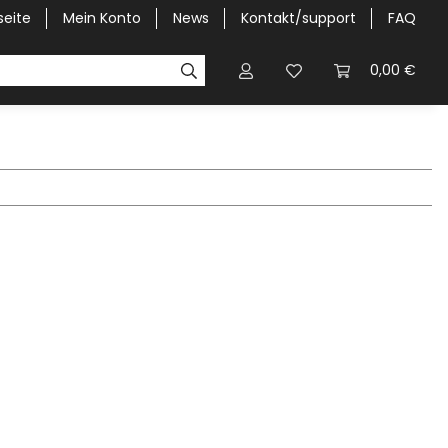
seite
Mein Konto
News
Kontakt/support
FAQ
Pick-Up Car Cover
Halbgaragen / Kapuzen nach Größ
0,00 €