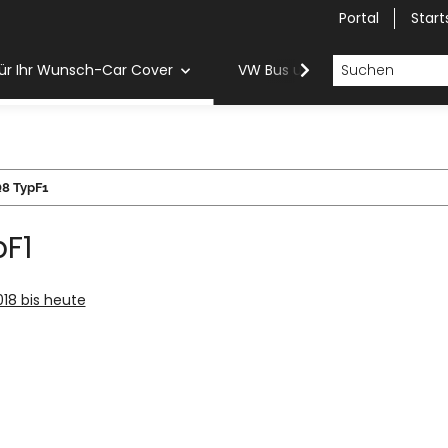
Portal
Start
ür Ihr Wunsch-Car Cover
VW Bus und Van Car Cover
8 TypF1
pF1
018 bis heute