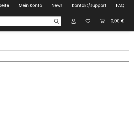
seite
Mein Konto
News
Kontakt/support
FAQ
Pick-Up Car Cover
Halbgaragen / Kapuzen nach Größ
0,00 €