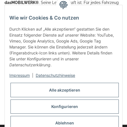
dasMOBILWERK®
. Seine Leidenschaft ist: Für jedes Fahrzeug
ein Car Cover anzubieten - passgenau und individuell.
Aufgrund der vielen positiven Kundenrückmeldungen kamen
Wie wir Cookies & Co nutzen
weitere Produkte, wie Reifenschuhe, Hardtopständer hinzu.
Seine Reifenschoner werden in Deutschland produziert und
Durch Klicken auf „Alle akzeptieren“ gestatten Sie den
sind mit hochwertigen Techniken und Materialien gefertigt.
Einsatz folgender Dienste auf unserer Website: YouTube,
Vimeo, Google Analytics, Google Ads, Google Tag
dasMOBILWERK® ist seit der Gründung ein
Manager. Sie können die Einstellung jederzeit ändern
Familienunternehmen, welches sich seit 2010 auf
(Fingerabdruck-Icon links unten). Weitere Details finden
Wachstumskurs befindet. Hier haben Sie zu den üblichen
Sie unter
Konfigurieren
und in unserer
Geschäftszeiten immer einen persönlichen Ansprechpartner,
Datenschutzerklärung
.
sofern Sie Fragen rund um die Produkte von dasMOBILWERK
haben.
Impressum
|
Datenschutzhinweise
Alle akzeptieren
Konfigurieren
Widerrufsbutton
* Alle Preise inkl. gesetzlicher USt., zzgl.
Versand
Ablehnen