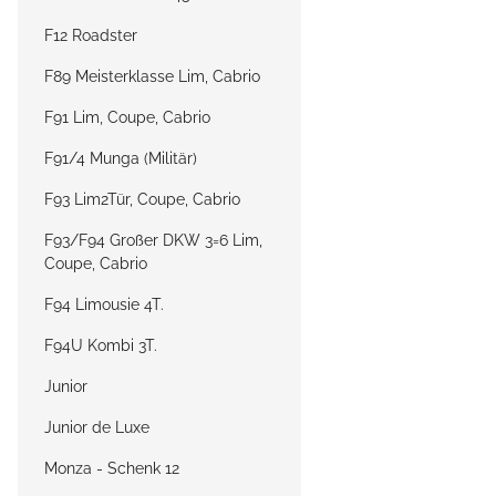
F12 Roadster
F89 Meisterklasse Lim, Cabrio
F91 Lim, Coupe, Cabrio
F91/4 Munga (Militär)
F93 Lim2Tür, Coupe, Cabrio
F93/F94 Großer DKW 3=6 Lim,
Coupe, Cabrio
F94 Limousie 4T.
F94U Kombi 3T.
Junior
Junior de Luxe
Monza - Schenk 12