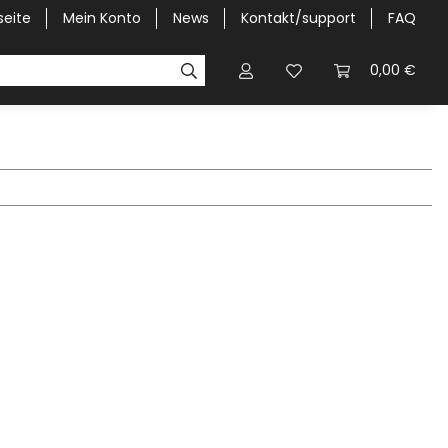
seite
Mein Konto
News
Kontakt/support
FAQ
Pick-Up Car Cover
Halbgaragen / Kapuzen nach Größ
0,00 €