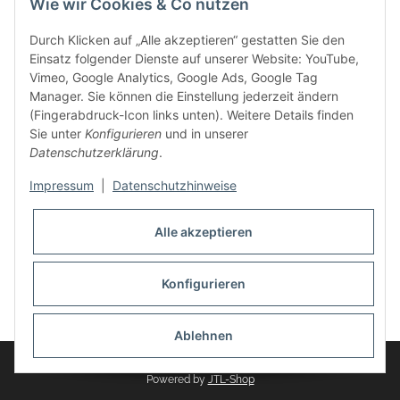
Wie wir Cookies & Co nutzen
weitere Produkte, wie Reifenschuhe, Hardtopständer hinzu.
Seine Reifenschoner werden in Deutschland produziert und
Durch Klicken auf „Alle akzeptieren“ gestatten Sie den
sind mit hochwertigen Techniken und Materialien gefertigt.
Einsatz folgender Dienste auf unserer Website: YouTube,
Vimeo, Google Analytics, Google Ads, Google Tag
dasMOBILWERK® ist seit der Gründung ein
Manager. Sie können die Einstellung jederzeit ändern
Familienunternehmen, welches sich seit 2010 auf
(Fingerabdruck-Icon links unten). Weitere Details finden
Wachstumskurs befindet. Hier haben Sie zu den üblichen
Sie unter
Konfigurieren
und in unserer
Geschäftszeiten immer einen persönlichen Ansprechpartner,
Datenschutzerklärung
.
sofern Sie Fragen rund um die Produkte von dasMOBILWERK
haben.
Impressum
|
Datenschutzhinweise
Alle akzeptieren
Konfigurieren
Widerrufsbutton
* Alle Preise inkl. gesetzlicher USt., zzgl.
Versand
Ablehnen
© dasMOBILWERK GmbH
Powered by
JTL-Shop