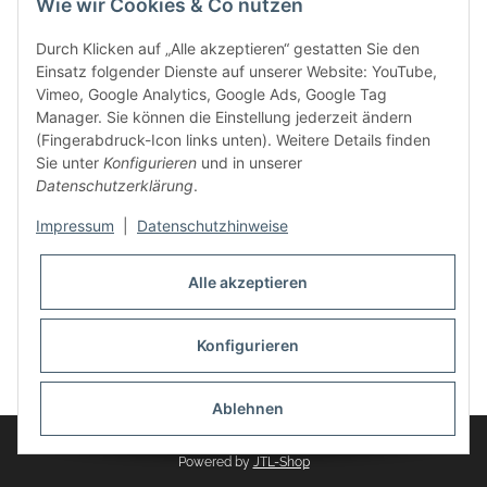
Wie wir Cookies & Co nutzen
weitere Produkte, wie Reifenschuhe, Hardtopständer hinzu.
Seine Reifenschoner werden in Deutschland produziert und
Durch Klicken auf „Alle akzeptieren“ gestatten Sie den
sind mit hochwertigen Techniken und Materialien gefertigt.
Einsatz folgender Dienste auf unserer Website: YouTube,
Vimeo, Google Analytics, Google Ads, Google Tag
dasMOBILWERK® ist seit der Gründung ein
Manager. Sie können die Einstellung jederzeit ändern
Familienunternehmen, welches sich seit 2010 auf
(Fingerabdruck-Icon links unten). Weitere Details finden
Wachstumskurs befindet. Hier haben Sie zu den üblichen
Sie unter
Konfigurieren
und in unserer
Geschäftszeiten immer einen persönlichen Ansprechpartner,
Datenschutzerklärung
.
sofern Sie Fragen rund um die Produkte von dasMOBILWERK
haben.
Impressum
|
Datenschutzhinweise
Alle akzeptieren
Konfigurieren
Widerrufsbutton
* Alle Preise inkl. gesetzlicher USt., zzgl.
Versand
Ablehnen
© dasMOBILWERK GmbH
Powered by
JTL-Shop