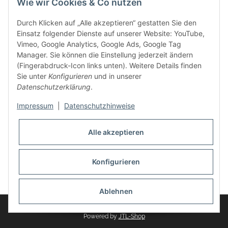
Wie wir Cookies & Co nutzen
weitere Produkte, wie Reifenschuhe, Hardtopständer hinzu.
Seine Reifenschoner werden in Deutschland produziert und
Durch Klicken auf „Alle akzeptieren“ gestatten Sie den
sind mit hochwertigen Techniken und Materialien gefertigt.
Einsatz folgender Dienste auf unserer Website: YouTube,
Vimeo, Google Analytics, Google Ads, Google Tag
dasMOBILWERK® ist seit der Gründung ein
Manager. Sie können die Einstellung jederzeit ändern
Familienunternehmen, welches sich seit 2010 auf
(Fingerabdruck-Icon links unten). Weitere Details finden
Wachstumskurs befindet. Hier haben Sie zu den üblichen
Sie unter
Konfigurieren
und in unserer
Geschäftszeiten immer einen persönlichen Ansprechpartner,
Datenschutzerklärung
.
sofern Sie Fragen rund um die Produkte von dasMOBILWERK
haben.
Impressum
|
Datenschutzhinweise
Alle akzeptieren
Konfigurieren
Widerrufsbutton
* Alle Preise inkl. gesetzlicher USt., zzgl.
Versand
Ablehnen
© dasMOBILWERK GmbH
Powered by
JTL-Shop