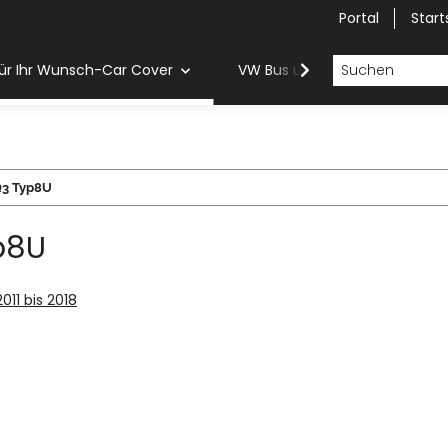
Portal
Start
ür Ihr Wunsch-Car Cover
VW Bus und Van Car Cover
3 Typ8U
p8U
2011 bis 2018