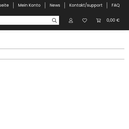
seite
Mein Konto
News
Kontakt/support
FAQ
Pick-Up Car Cover
Halbgaragen / Kapuzen nach Größ
0,00 €