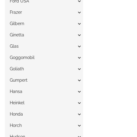
Ford USA
Frazer
Gilbern
Ginetta
Glas
Goggomobil
Goliath
Gumpert
Hansa
Heinkel
Honda
Horch
Hudson