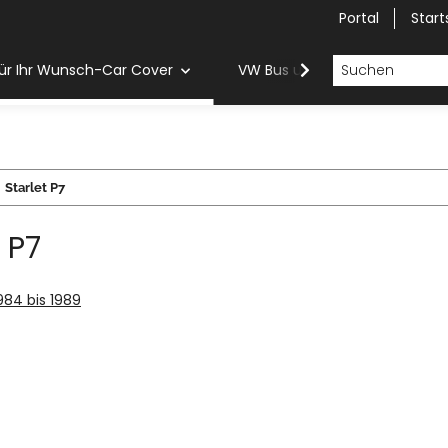
Portal
Start
ür Ihr Wunsch-Car Cover
VW Bus und Van Car Cover
Starlet P7
 P7
1984 bis 1989