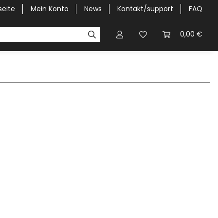
seite
Mein Konto
News
Kontakt/support
FAQ
Pick-Up Car Cover
Halbgaragen / Kapuzen nach Größ
0,00 €