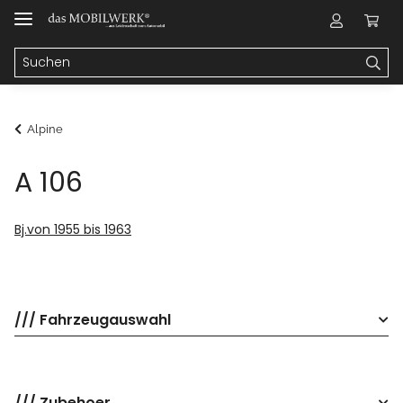
Alpine
A 106
Bj.von 1955 bis 1963
/// Fahrzeugauswahl
/// Zubehoer