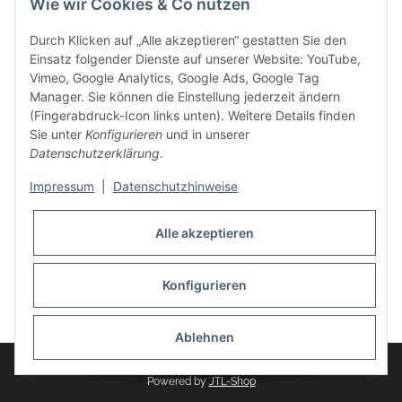
Wie wir Cookies & Co nutzen
weitere Produkte, wie Reifenschuhe, Hardtopständer hinzu.
Seine Reifenschoner werden in Deutschland produziert und
Durch Klicken auf „Alle akzeptieren“ gestatten Sie den
sind mit hochwertigen Techniken und Materialien gefertigt.
Einsatz folgender Dienste auf unserer Website: YouTube,
Vimeo, Google Analytics, Google Ads, Google Tag
dasMOBILWERK® ist seit der Gründung ein
Manager. Sie können die Einstellung jederzeit ändern
Familienunternehmen, welches sich seit 2010 auf
(Fingerabdruck-Icon links unten). Weitere Details finden
Wachstumskurs befindet. Hier haben Sie zu den üblichen
Sie unter
Konfigurieren
und in unserer
Geschäftszeiten immer einen persönlichen Ansprechpartner,
Datenschutzerklärung
.
sofern Sie Fragen rund um die Produkte von dasMOBILWERK
haben.
Impressum
|
Datenschutzhinweise
Alle akzeptieren
Konfigurieren
Widerrufsbutton
* Alle Preise inkl. gesetzlicher USt., zzgl.
Versand
Ablehnen
© dasMOBILWERK GmbH
Powered by
JTL-Shop