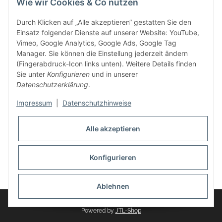
Wie wir Cookies & Co nutzen
weitere Produkte, wie Reifenschuhe, Hardtopständer hinzu.
Seine Reifenschoner werden in Deutschland produziert und
Durch Klicken auf „Alle akzeptieren“ gestatten Sie den
sind mit hochwertigen Techniken und Materialien gefertigt.
Einsatz folgender Dienste auf unserer Website: YouTube,
Vimeo, Google Analytics, Google Ads, Google Tag
dasMOBILWERK® ist seit der Gründung ein
Manager. Sie können die Einstellung jederzeit ändern
Familienunternehmen, welches sich seit 2010 auf
(Fingerabdruck-Icon links unten). Weitere Details finden
Wachstumskurs befindet. Hier haben Sie zu den üblichen
Sie unter
Konfigurieren
und in unserer
Geschäftszeiten immer einen persönlichen Ansprechpartner,
Datenschutzerklärung
.
sofern Sie Fragen rund um die Produkte von dasMOBILWERK
haben.
Impressum
|
Datenschutzhinweise
Alle akzeptieren
Konfigurieren
Widerrufsbutton
* Alle Preise inkl. gesetzlicher USt., zzgl.
Versand
Ablehnen
© dasMOBILWERK GmbH
Powered by
JTL-Shop