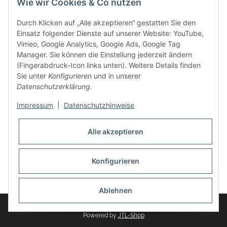
Wie wir Cookies & Co nutzen
weitere Produkte, wie Reifenschuhe, Hardtopständer hinzu.
Seine Reifenschoner werden in Deutschland produziert und
Durch Klicken auf „Alle akzeptieren“ gestatten Sie den
sind mit hochwertigen Techniken und Materialien gefertigt.
Einsatz folgender Dienste auf unserer Website: YouTube,
Vimeo, Google Analytics, Google Ads, Google Tag
dasMOBILWERK® ist seit der Gründung ein
Manager. Sie können die Einstellung jederzeit ändern
Familienunternehmen, welches sich seit 2010 auf
(Fingerabdruck-Icon links unten). Weitere Details finden
Wachstumskurs befindet. Hier haben Sie zu den üblichen
Sie unter
Konfigurieren
und in unserer
Geschäftszeiten immer einen persönlichen Ansprechpartner,
Datenschutzerklärung
.
sofern Sie Fragen rund um die Produkte von dasMOBILWERK
haben.
Impressum
|
Datenschutzhinweise
Alle akzeptieren
Konfigurieren
Widerrufsbutton
* Alle Preise inkl. gesetzlicher USt., zzgl.
Versand
Ablehnen
© dasMOBILWERK GmbH
Powered by
JTL-Shop