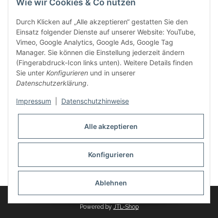
Wie wir Cookies & Co nutzen
weitere Produkte, wie Reifenschuhe, Hardtopständer hinzu.
Seine Reifenschoner werden in Deutschland produziert und
Durch Klicken auf „Alle akzeptieren“ gestatten Sie den
sind mit hochwertigen Techniken und Materialien gefertigt.
Einsatz folgender Dienste auf unserer Website: YouTube,
Vimeo, Google Analytics, Google Ads, Google Tag
dasMOBILWERK® ist seit der Gründung ein
Manager. Sie können die Einstellung jederzeit ändern
Familienunternehmen, welches sich seit 2010 auf
(Fingerabdruck-Icon links unten). Weitere Details finden
Wachstumskurs befindet. Hier haben Sie zu den üblichen
Sie unter
Konfigurieren
und in unserer
Geschäftszeiten immer einen persönlichen Ansprechpartner,
Datenschutzerklärung
.
sofern Sie Fragen rund um die Produkte von dasMOBILWERK
haben.
Impressum
|
Datenschutzhinweise
Alle akzeptieren
Konfigurieren
Widerrufsbutton
* Alle Preise inkl. gesetzlicher USt., zzgl.
Versand
Ablehnen
© dasMOBILWERK GmbH
Powered by
JTL-Shop