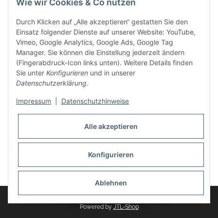
Wie wir Cookies & Co nutzen
weitere Produkte, wie Reifenschuhe, Hardtopständer hinzu.
Seine Reifenschoner werden in Deutschland produziert und
Durch Klicken auf „Alle akzeptieren“ gestatten Sie den
sind mit hochwertigen Techniken und Materialien gefertigt.
Einsatz folgender Dienste auf unserer Website: YouTube,
Vimeo, Google Analytics, Google Ads, Google Tag
dasMOBILWERK® ist seit der Gründung ein
Manager. Sie können die Einstellung jederzeit ändern
Familienunternehmen, welches sich seit 2010 auf
(Fingerabdruck-Icon links unten). Weitere Details finden
Wachstumskurs befindet. Hier haben Sie zu den üblichen
Sie unter
Konfigurieren
und in unserer
Geschäftszeiten immer einen persönlichen Ansprechpartner,
Datenschutzerklärung
.
sofern Sie Fragen rund um die Produkte von dasMOBILWERK
haben.
Impressum
|
Datenschutzhinweise
Alle akzeptieren
Konfigurieren
Widerrufsbutton
* Alle Preise inkl. gesetzlicher USt., zzgl.
Versand
Ablehnen
© dasMOBILWERK GmbH
Powered by
JTL-Shop