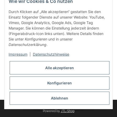
Wie wir Cookies & Co nutzen
weitere Produkte, wie Reifenschuhe, Hardtopständer hinzu.
Seine Reifenschoner werden in Deutschland produziert und
Durch Klicken auf „Alle akzeptieren“ gestatten Sie den
sind mit hochwertigen Techniken und Materialien gefertigt.
Einsatz folgender Dienste auf unserer Website: YouTube,
Vimeo, Google Analytics, Google Ads, Google Tag
dasMOBILWERK® ist seit der Gründung ein
Manager. Sie können die Einstellung jederzeit ändern
Familienunternehmen, welches sich seit 2010 auf
(Fingerabdruck-Icon links unten). Weitere Details finden
Wachstumskurs befindet. Hier haben Sie zu den üblichen
Sie unter
Konfigurieren
und in unserer
Geschäftszeiten immer einen persönlichen Ansprechpartner,
Datenschutzerklärung
.
sofern Sie Fragen rund um die Produkte von dasMOBILWERK
haben.
Impressum
|
Datenschutzhinweise
Alle akzeptieren
Konfigurieren
Widerrufsbutton
* Alle Preise inkl. gesetzlicher USt., zzgl.
Versand
Ablehnen
© dasMOBILWERK GmbH
Powered by
JTL-Shop