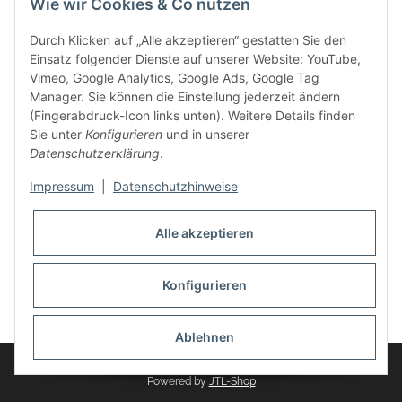
Wie wir Cookies & Co nutzen
weitere Produkte, wie Reifenschuhe, Hardtopständer hinzu.
Seine Reifenschoner werden in Deutschland produziert und
Durch Klicken auf „Alle akzeptieren“ gestatten Sie den
sind mit hochwertigen Techniken und Materialien gefertigt.
Einsatz folgender Dienste auf unserer Website: YouTube,
Vimeo, Google Analytics, Google Ads, Google Tag
dasMOBILWERK® ist seit der Gründung ein
Manager. Sie können die Einstellung jederzeit ändern
Familienunternehmen, welches sich seit 2010 auf
(Fingerabdruck-Icon links unten). Weitere Details finden
Wachstumskurs befindet. Hier haben Sie zu den üblichen
Sie unter
Konfigurieren
und in unserer
Geschäftszeiten immer einen persönlichen Ansprechpartner,
Datenschutzerklärung
.
sofern Sie Fragen rund um die Produkte von dasMOBILWERK
haben.
Impressum
|
Datenschutzhinweise
Alle akzeptieren
Konfigurieren
Widerrufsbutton
* Alle Preise inkl. gesetzlicher USt., zzgl.
Versand
Ablehnen
© dasMOBILWERK GmbH
Powered by
JTL-Shop