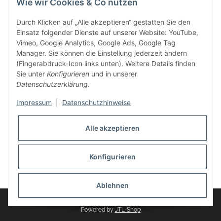
Wie wir Cookies & Co nutzen
weitere Produkte, wie Reifenschuhe, Hardtopständer hinzu.
Seine Reifenschoner werden in Deutschland produziert und
Durch Klicken auf „Alle akzeptieren“ gestatten Sie den
sind mit hochwertigen Techniken und Materialien gefertigt.
Einsatz folgender Dienste auf unserer Website: YouTube,
Vimeo, Google Analytics, Google Ads, Google Tag
dasMOBILWERK® ist seit der Gründung ein
Manager. Sie können die Einstellung jederzeit ändern
Familienunternehmen, welches sich seit 2010 auf
(Fingerabdruck-Icon links unten). Weitere Details finden
Wachstumskurs befindet. Hier haben Sie zu den üblichen
Sie unter
Konfigurieren
und in unserer
Geschäftszeiten immer einen persönlichen Ansprechpartner,
Datenschutzerklärung
.
sofern Sie Fragen rund um die Produkte von dasMOBILWERK
haben.
Impressum
|
Datenschutzhinweise
Alle akzeptieren
Konfigurieren
Widerrufsbutton
* Alle Preise inkl. gesetzlicher USt., zzgl.
Versand
Ablehnen
© dasMOBILWERK GmbH
Powered by
JTL-Shop