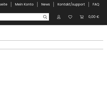
seite
Mein Konto
News
Kontakt/support
FAQ
Pick-Up Car Cover
Halbgaragen / Kapuzen nach Größ
0,00 €