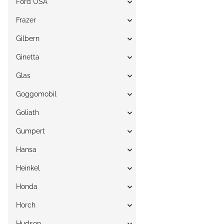
Ford USA
Frazer
Gilbern
Ginetta
Glas
Goggomobil
Goliath
Gumpert
Hansa
Heinkel
Honda
Horch
Hudson