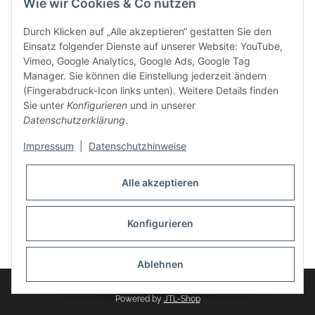
Wie wir Cookies & Co nutzen
weitere Produkte, wie Reifenschuhe, Hardtopständer hinzu.
Seine Reifenschoner werden in Deutschland produziert und
Durch Klicken auf „Alle akzeptieren“ gestatten Sie den
sind mit hochwertigen Techniken und Materialien gefertigt.
Einsatz folgender Dienste auf unserer Website: YouTube,
Vimeo, Google Analytics, Google Ads, Google Tag
dasMOBILWERK® ist seit der Gründung ein
Manager. Sie können die Einstellung jederzeit ändern
Familienunternehmen, welches sich seit 2010 auf
(Fingerabdruck-Icon links unten). Weitere Details finden
Wachstumskurs befindet. Hier haben Sie zu den üblichen
Sie unter
Konfigurieren
und in unserer
Geschäftszeiten immer einen persönlichen Ansprechpartner,
Datenschutzerklärung
.
sofern Sie Fragen rund um die Produkte von dasMOBILWERK
haben.
Impressum
|
Datenschutzhinweise
Alle akzeptieren
Konfigurieren
Widerrufsbutton
* Alle Preise inkl. gesetzlicher USt., zzgl.
Versand
Ablehnen
© dasMOBILWERK GmbH
Powered by
JTL-Shop