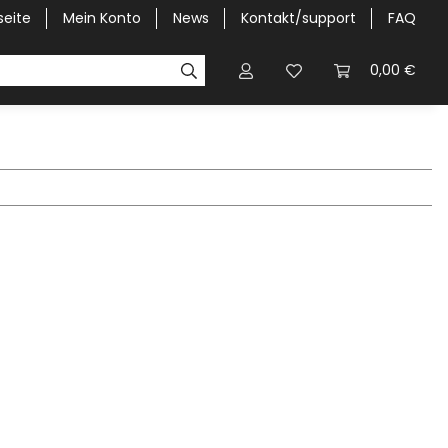
seite
Mein Konto
News
Kontakt/support
FAQ
Pick-Up Car Cover
Halbgaragen / Kapuzen nach Größ
0,00 €