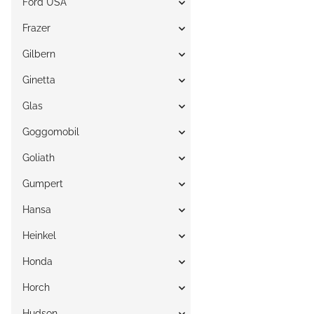
Ford USA
Frazer
Gilbern
Ginetta
Glas
Goggomobil
Goliath
Gumpert
Hansa
Heinkel
Honda
Horch
Hudson