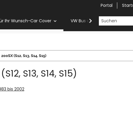
Portal
Start
ür Ihr Wunsch-Car Cover
VW Bus und Van Car Cover
200SX (S12, S13, S14, S15)
S12, S13, S14, S15)
1983 bis 2002