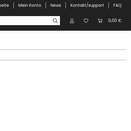
seite
Mein Konto
News
Kontakt/support
FAQ
Pick-Up Car Cover
Halbgaragen / Kapuzen nach Größ
0,00 €