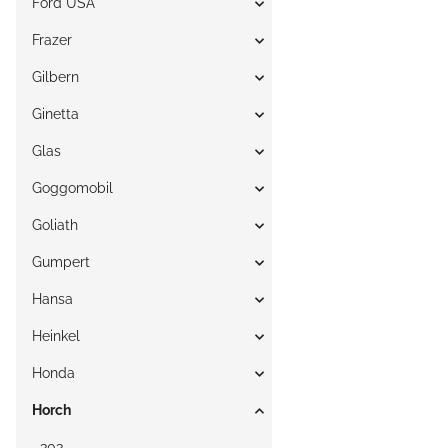
Ford USA
Frazer
Gilbern
Ginetta
Glas
Goggomobil
Goliath
Gumpert
Hansa
Heinkel
Honda
Horch
303