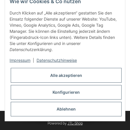
Wie wir Cookies & Co nutzen
weitere Produkte, wie Reifenschuhe, Hardtopständer hinzu.
Seine Reifenschoner werden in Deutschland produziert und
Durch Klicken auf „Alle akzeptieren“ gestatten Sie den
sind mit hochwertigen Techniken und Materialien gefertigt.
Einsatz folgender Dienste auf unserer Website: YouTube,
Vimeo, Google Analytics, Google Ads, Google Tag
dasMOBILWERK® ist seit der Gründung ein
Manager. Sie können die Einstellung jederzeit ändern
Familienunternehmen, welches sich seit 2010 auf
(Fingerabdruck-Icon links unten). Weitere Details finden
Wachstumskurs befindet. Hier haben Sie zu den üblichen
Sie unter
Konfigurieren
und in unserer
Geschäftszeiten immer einen persönlichen Ansprechpartner,
Datenschutzerklärung
.
sofern Sie Fragen rund um die Produkte von dasMOBILWERK
haben.
Impressum
|
Datenschutzhinweise
Alle akzeptieren
Konfigurieren
Widerrufsbutton
* Alle Preise inkl. gesetzlicher USt., zzgl.
Versand
Ablehnen
© dasMOBILWERK GmbH
Powered by
JTL-Shop